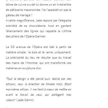
dôme de cuivre oxydé lui donne un air irrésistible
de pâtisserie macaronnée. Ne l’appelait-on pas le
gâteau de mariage ?
À cette magnificence, Jade répond par l’élégante
sobriété de sa chocolaterie, tout en gardant
l’élancement des lignes qui rappelle le rythme
des piliers de l’Opéra Garnier.
Le 33 avenue de l'Opéra est bâti à partir de
matière simple : le bois et le verre, uniquement.
La préciosité du lieu ne résulte que du travail
des mains de l'Homme, qui ont transformé ces
matières en sculpture d'or.
"Tout le design a été pensé puis réalisé par des
artisans, sous la direction de Khaled Kolsi. Etant
moi-même artisan, il me tient à coeur de mettre en
avant le travail de ceux qui partagent mes
valeurs"
(Jade Genin)
.
.